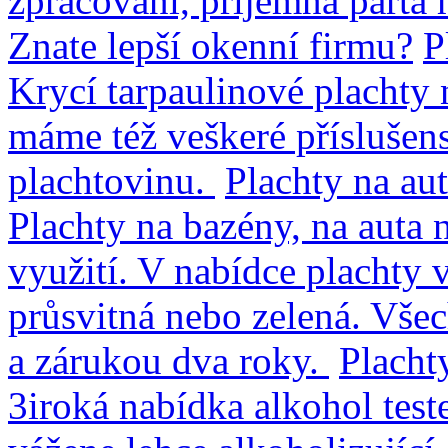
zpracování, příjemná parta 
Znate lepší okenní firmu?
P
Krycí tarpaulinové plachty 
máme též veškeré příslušen
plachtovinu.
Plachty na au
Plachty na bazény, na auta 
využití. V nabídce plachty
průsvitná nebo zelená. Vše
a zárukou dva roky.
Plachty
3iroká nabídka alkohol teste