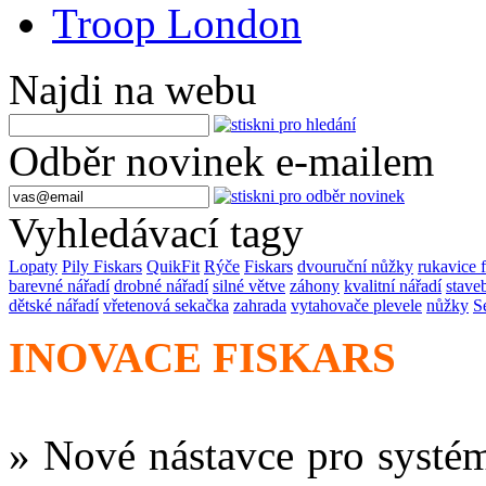
Troop London
Najdi na webu
Odběr novinek e-mailem
Vyhledávací tagy
Lopaty
Pily Fiskars
QuikFit
Rýče
Fiskars
dvouruční nůžky
rukavice f
barevné nářadí
drobné nářadí
silné větve
záhony
kvalitní nářadí
stave
dětské nářadí
vřetenová sekačka
zahrada
vytahovače plevele
nůžky
S
INOVACE FISKARS
» Nové nástavce pro systé