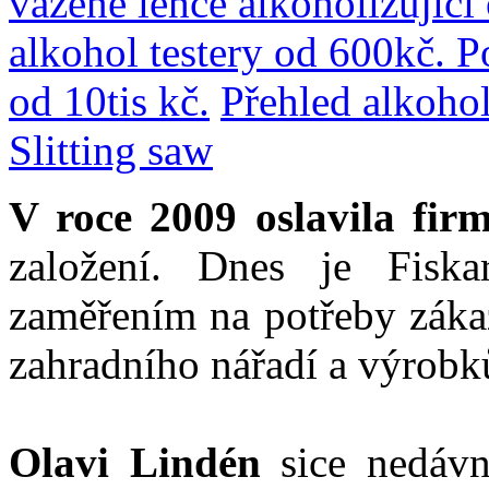
vážene lehce alkoholizující
alkohol testery od 600kč. P
od 10tis kč.
Přehled alkohol
Slitting saw
V roce 2009 oslavila fir
založení. Dnes je Fiska
zaměřením na potřeby zákaz
zahradního nářadí a výrobků
Olavi Lindén
sice nedáv