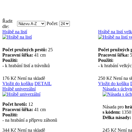
Řadit
Počet:
dle:
Hrábě na listí
Hrábě na listí vel
Počet pružných prstů:
25
Počet pružných 
Pracovní šířka:
41 cm
Pracovní šířka:
Použití:
Použití:
-
k hrabání listí a trávníků
-
k hrabání velkýc
176 Kč
Není na skladě
250 Kč
Není na s
Vložit do košíku
DETAIL
Vložit do košíku
Hrábě univerzální
Násada s úchy
Počet hrotů:
12
Násada pro
hrá
Pracovní šířka:
41 cm
s kódem:
13501
Použití:
Délka násady:
- na hrabání a příprvu záhonů
344 Kč
Není na skladě
245 Kč
Není na