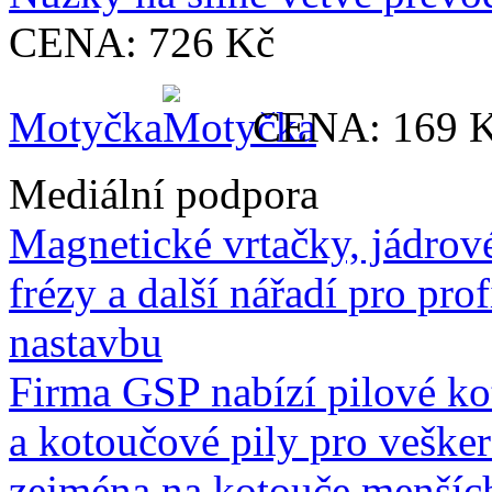
CENA:
726 Kč
Motyčka
CENA:
169 
Mediální podpora
Magnetické vrtačky, jádrov
frézy a další nářadí pro prof
nastavbu
Firma GSP nabízí pilové ko
a kotoučové pily pro vešker
zejména na kotouče menších 