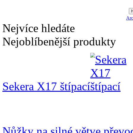
Arc
Nejvíce hledáte
Nejoblíbenější produkty
Sekera X17 štípací
Nůžky na silné větve přev