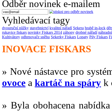
Odběr novinek e-mailem
Vyhledávací tagy
dvouruční nůžky
stavebnictví
kvalitní nářadí
Sekera
hrabě in-lock
dět
rukavice fiskars
novinky Fiskars 2014
záhony
drobné nářadí
náhradní
Kultivátory
odhrnovače sněhu
Sekerky Fiskars
Lopaty
Pily Fiskars
Fi
INOVACE FISKARS
» Nové nástavce pro systé
ovoce
a
kartáč na spáry
k 
» Byla obohacena nabídk