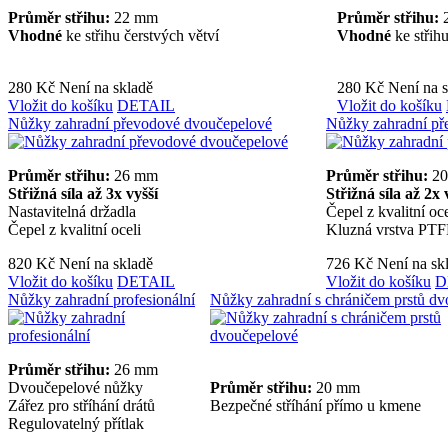
Průměr střihu:
22 mm
Průměr střihu:
Vhodné
ke střihu čerstvých větví
Vhodné
ke střihu
280 Kč
Není na skladě
280 Kč
Není na 
Vložit do košíku
DETAIL
Vložit do košíku
Nůžky zahradní převodové dvoučepelové
Nůžky zahradní pře
Průměr střihu:
26 mm
Průměr střihu:
20
Střižná síla až 3x vyšší
Střižná síla až 2x 
Nastavitelná držadla
Čepel z kvalitní oce
Čepel z kvalitní oceli
Kluzná vrstva PT
820 Kč
Není na skladě
726 Kč
Není na sk
Vložit do košíku
DETAIL
Vložit do košíku
D
Nůžky zahradní profesionální
Nůžky zahradní s chráničem prstů d
Průměr střihu:
26 mm
Dvoučepelové nůžky
Průměr střihu:
20 mm
Zářez pro stříhání drátů
Bezpečné stříhání přímo u kmene
Regulovatelný přítlak