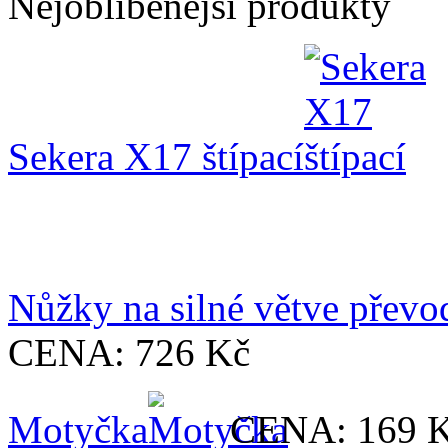
Nejoblíbenější produkty
Sekera X17 štípací
Nůžky na silné větve přev
CENA:
726 Kč
Motyčka
CENA:
169 