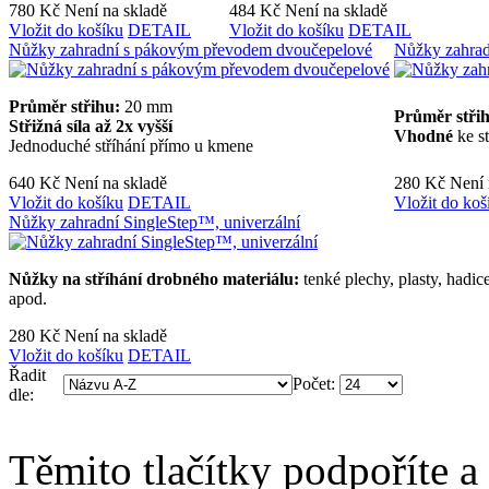
780 Kč
Není na skladě
484 Kč
Není na skladě
Vložit do košíku
DETAIL
Vložit do košíku
DETAIL
Nůžky zahradní s pákovým převodem dvoučepelové
Nůžky zahrad
Průměr střihu:
20 mm
Průměr stři
Střižná síla až 2x vyšší
Vhodné
ke st
Jednoduché stříhání přímo u kmene
640 Kč
Není na skladě
280 Kč
Není 
Vložit do košíku
DETAIL
Vložit do koš
Nůžky zahradní SingleStep™, univerzální
Nůžky na stříhání drobného materiálu:
tenké plechy, plasty, hadic
apod.
280 Kč
Není na skladě
Vložit do košíku
DETAIL
Řadit
Počet:
dle:
Těmito tlačítky podpoříte a