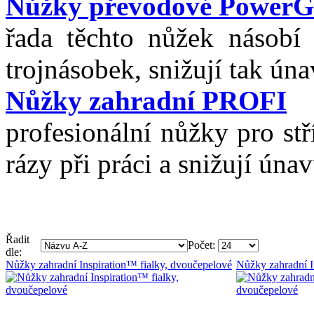
Nůžky převodové Power
řada těchto nůžek násobí 
trojnásobek, snižují tak úna
Nůžky zahradní PROFI
profesionální nůžky pro stř
rázy při práci a snižují úna
Řadit
Počet:
dle:
Nůžky zahradní Inspiration™ fialky, dvoučepelové
Nůžky zahradní I