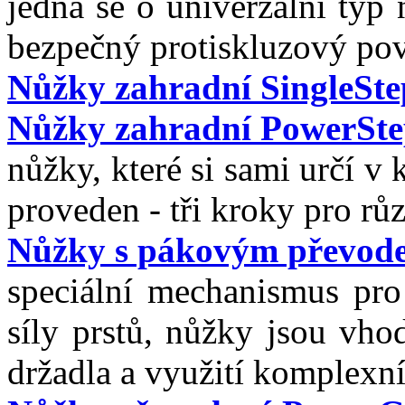
jedná se o univerzální typ 
bezpečný protiskluzový pov
Nůžky zahradní SingleSte
Nůžky zahradní PowerSt
nůžky, které si sami určí v
proveden - tři kroky pro rů
Nůžky s pákovým převo
speciální mechanismus pro
síly prstů, nůžky jsou vho
držadla a využití komplexní