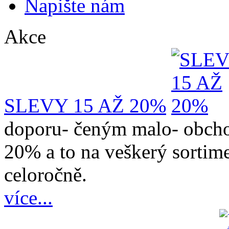
Napište nám
Akce
SLEVY 15 AŽ 20%
doporu- čeným malo- obcho
20% a to na veškerý sortime
celoročně.
více...