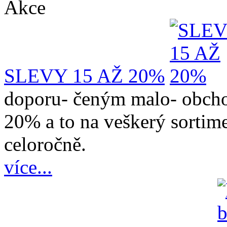
Akce
SLEVY 15 AŽ 20%
doporu- čeným malo- obcho
20% a to na veškerý sortime
celoročně.
více...