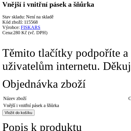
Vnější i vnitřní pásek a šňůrka
Stav skladu:
Není na skladě
Kód zboží:
115568
Výrobce:
FISKARS
Cena:
280 Kč
(vč. DPH)
Těmito tlačítky podpoříte a
uživatelům internetu. Děku
Objednávka zboží
Název zboží
C
Vnější i vnitřní pásek a šňůrka
Popis k produktu