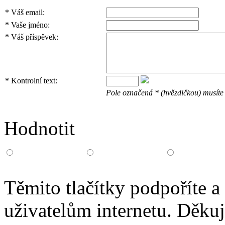
*
Váš email:
*
Vaše jméno:
*
Váš příspěvek:
*
Kontrolní text:
Pole označená * (hvězdičkou) musíte 
Hodnotit
Těmito tlačítky podpoříte a
uživatelům internetu. Děku