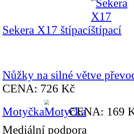
Sekera X17 štípací
Nůžky na silné větve přev
CENA:
726 Kč
Motyčka
CENA:
169 
Mediální podpora