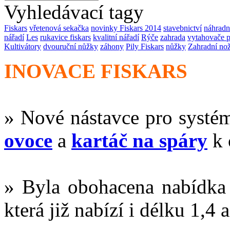
Vyhledávací tagy
Fiskars
vřetenová sekačka
novinky Fiskars 2014
stavebnictví
náhradn
nářadí
Les
rukavice fiskars
kvalitní nářadí
Rýče
zahrada
vytahovače p
Kultivátory
dvouruční nůžky
záhony
Pily Fiskars
nůžky
Zahradní no
INOVACE FISKARS
» Nové nástavce pro systé
ovoce
a
kartáč na spáry
k 
» Byla obohacena nabídk
která již nabízí i délku 1,4 